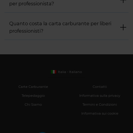
per professionista?
Quanto costa la carta carburante per liberi
professionisti?
Italia - Italiano
Carte Carburante
Contatti
Telepedaggio
Informativa sulla privacy
Chi Siamo
Termini e Condizioni
Informativa sui cookie